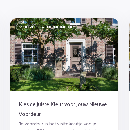
Kies
VOORDEURENONLINE.NL
de
juiste
Kleur
voor
jouw
Nieuwe
Voordeur
Kies de juiste Kleur voor jouw Nieuwe
Voordeur
Je voordeur is het visitekaartje van je