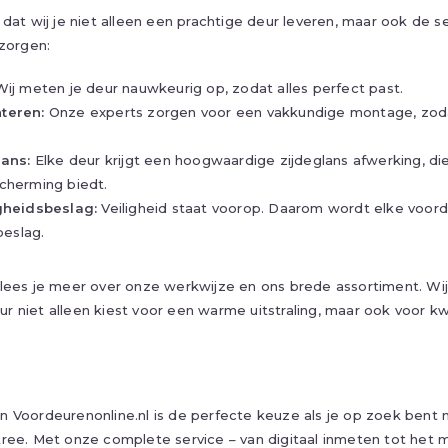
 dat wij je niet alleen een prachtige deur leveren, maar ook de 
rzorgen:
ij meten je deur nauwkeurig op, zodat alles perfect past.
teren:
Onze experts zorgen voor een vakkundige montage, zodat
lans:
Elke deur krijgt een hoogwaardige zijdeglans afwerking, die
cherming biedt.
gheidsbeslag:
Veiligheid staat voorop. Daarom wordt elke voor
beslag.
lees je meer over onze werkwijze en ons brede assortiment. Wij
 niet alleen kiest voor een warme uitstraling, maar ook voor kwal
 Voordeurenonline.nl is de perfecte keuze als je op zoek bent na
ree. Met onze complete service – van digitaal inmeten tot het m