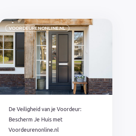
De
VOORDEURENONLINE.NL
Veiligheid
van
je
Voordeur:
Bescherm
Je
Huis
met
Voordeurenonline.nl
De Veiligheid van je Voordeur:
Bescherm Je Huis met
Voordeurenonline.nl