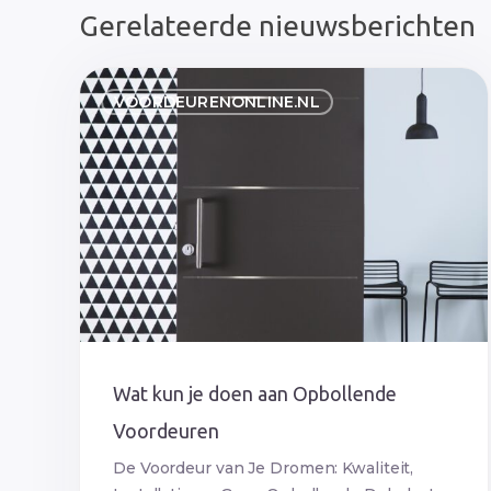
Gerelateerde nieuwsberichten
Wat
VOORDEURENONLINE.NL
kun
je
doen
aan
Opbollende
Voordeuren
Wat kun je doen aan Opbollende
Voordeuren
De Voordeur van Je Dromen: Kwaliteit,