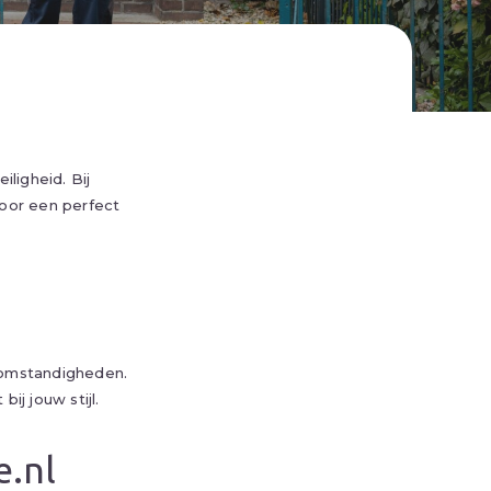
iligheid. Bij
voor een perfect
somstandigheden.
ij jouw stijl.
e.nl