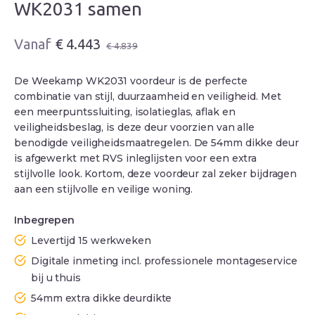
WK2031 samen
Oorspronkelijke
Huidige
€
4.443
€
4.839
prijs
prijs
was:
is:
De Weekamp WK2031 voordeur is de perfecte
€ 4.839.
€ 4.443.
combinatie van stijl, duurzaamheid en veiligheid. Met
een meerpuntssluiting, isolatieglas, aflak en
veiligheidsbeslag, is deze deur voorzien van alle
benodigde veiligheidsmaatregelen. De 54mm dikke deur
is afgewerkt met RVS inleglijsten voor een extra
stijlvolle look. Kortom, deze voordeur zal zeker bijdragen
aan een stijlvolle en veilige woning.
Inbegrepen
Levertijd 15 werkweken
Digitale inmeting incl. professionele montageservice
bij u thuis
54mm extra dikke deurdikte