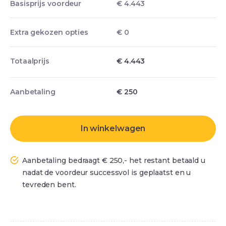
Basisprijs voordeur
€ 4.443
Extra gekozen opties
€ 0
Totaalprijs
€ 4.443
Aanbetaling
€
250
In winkelwagen
Aanbetaling bedraagt € 250,- het restant betaald u
nadat de voordeur successvol is geplaatst en u
tevreden bent.