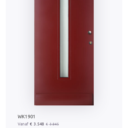
WK1901
Oorspronkelijke prijs was: € 3.845.
Huidige prijs is: € 3.548.
€
3.548
€
3.845