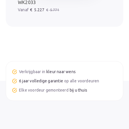
WK2033
Oorspronkelijke prijs was: € 5.771.
Huidige prijs is: € 5.227.
€
5.227
€
5.771
kleur naar wens
6 jaar volledige garantie
bij u thuis