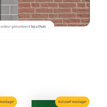
bij u thuis
 montage!
Inclusief montage!