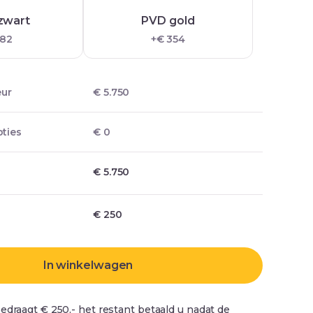
zwart
PVD gold
 82
+€ 354
eur
€ 5.750
ties
€ 0
€ 5.750
€
250
In winkelwagen
edraagt € 250,- het restant betaald u nadat de