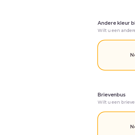
Andere kleur b
Wilt u een ander
N
Brievenbus
Wilt u een briev
N