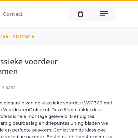
Contact
Menu
Meer informatie
assieke voordeur
amen
ke
€
6.292
ze elegantie van de klassieke voordeur WK1366 met
op VoordeurenOnline.nl. Deze 54mm dikke deur
rofessionele montage geleverd. Met digitaal
rdig deurbeslag en driepuntssluiting bieden we
eid en perfecte pasvorm. Geniet van de klassieke
jaar volledige garantie. Bestel nu en transformeer uw