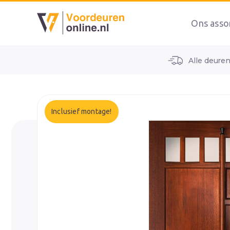
Ons asso
Alle deure
home
alle voordeuren
wk1366
Inclusief montage!