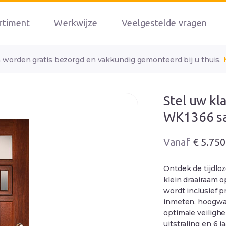
rtiment
Werkwijze
Veelgestelde vragen
n worden gratis bezorgd en vakkundig gemonteerd bij u thuis.
Stel uw kl
WK1366 s
Oorspronkelij
Huidige
€
5.750
prijs
prijs
was:
is:
Ontdek de tijdlo
€ 6.292.
€ 5.750.
klein draairaam 
wordt inclusief p
inmeten, hoogwaa
optimale veiligh
uitstraling en 6 