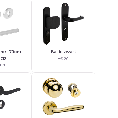
 met 70cm
Basic zwart
eep
+€ 20
110