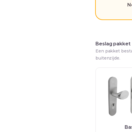
N
Beslag pakket
Een pakket besta
buitenzijde.
Ba