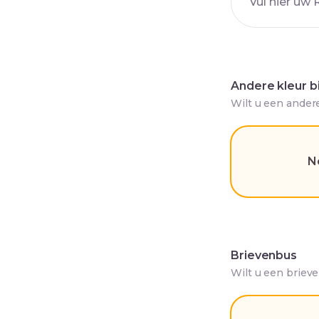
Andere kleur b
Wilt u een ander
N
Brievenbus
Wilt u een briev