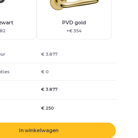
zwart
PVD gold
 82
+€ 354
eur
€ 3.877
ties
€ 0
€ 3.877
€
250
In winkelwagen