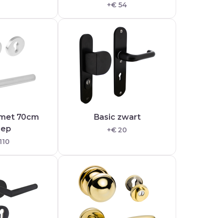
+€ 54
 met 70cm
Basic zwart
eep
+€ 20
110