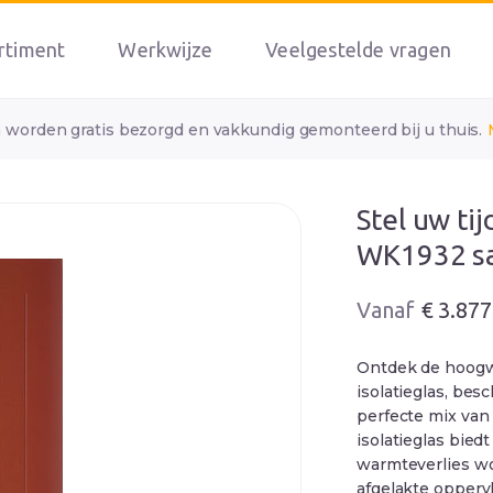
rtiment
Werkwijze
Veelgestelde vragen
n worden gratis bezorgd en vakkundig gemonteerd bij u thuis.
Stel uw ti
WK1932 s
Oorspronkelij
Huidige
€
3.877
prijs
prijs
was:
is:
Ontdek de hoog
€ 4.210.
€ 3.877.
isolatieglas, bes
perfecte mix van 
isolatieglas bied
warmteverlies wo
afgelakte oppervl