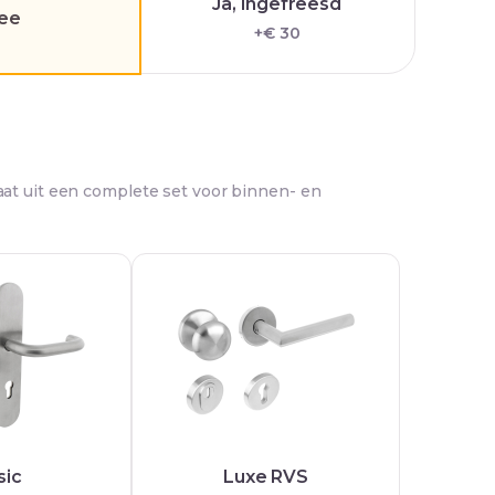
Ja, ingefreesd
ee
+€ 30
at uit een complete set voor binnen- en
sic
Luxe RVS