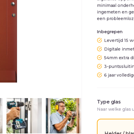
minimaal onderho
ingemeten en ge
een probleemloz
Inbegrepen
Levertijd 15
Digitale inmet
54mm extra d
3-puntssluiti
6 jaar volledi
Type glas
Naar welke glas 
Helder / bl