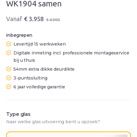
WK1904 samen
Oorspronkelijke
Huidige
€
3.958
€
4.300
prijs
prijs
was:
is:
Inbegrepen
€ 4.300.
€ 3.958.
Levertijd 15 werkweken
Digitale inmeting incl. professionele montageservice
bij u thuis
54mm extra dikke deurdikte
3-puntssluiting
6 jaar volledige garantie
Type glas
Naar welke glas uitvoering bent u opzoek?