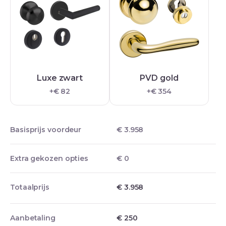
Luxe zwart
PVD gold
+€ 82
+€ 354
Basisprijs voordeur
€ 3.958
Extra gekozen opties
€ 0
Totaalprijs
€ 3.958
Aanbetaling
€
250