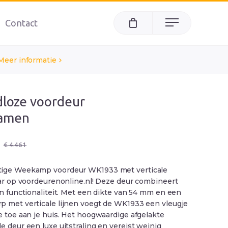
Contact
Menu
Meer informatie
jdloze voordeur
amen
ke
€
4.461
tige Weekamp voordeur WK1933 met verticale
aar op voordeurenonline.nl! Deze deur combineert
en functionaliteit. Met een dikte van 54 mm en een
p met verticale lijnen voegt de WK1933 een vleugje
e toe aan je huis. Het hoogwaardige afgelakte
e deur een luxe uitstraling en vereist weinig