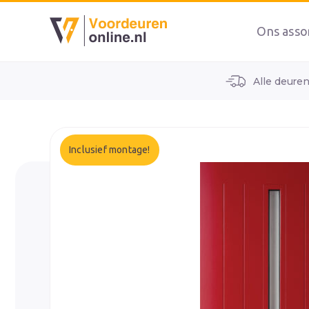
Ons asso
Alle deure
home
alle voordeuren
wk1933
Inclusief montage!