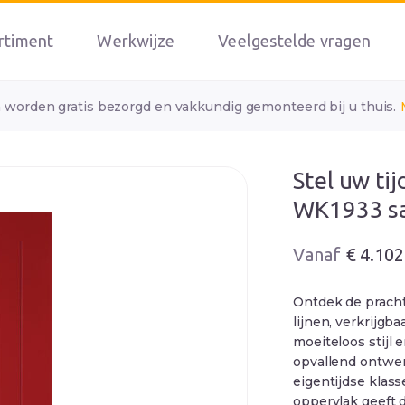
rtiment
Werkwijze
Veelgestelde vragen
n worden gratis bezorgd en vakkundig gemonteerd bij u thuis.
Stel uw ti
WK1933 s
Oorspronkelij
Huidige
€
4.102
prijs
prijs
was:
is:
Ontdek de prach
€ 4.461.
€ 4.102.
lijnen, verkrijgb
moeiteloos stijl 
opvallend ontwer
eigentijdse klass
oppervlak geeft d