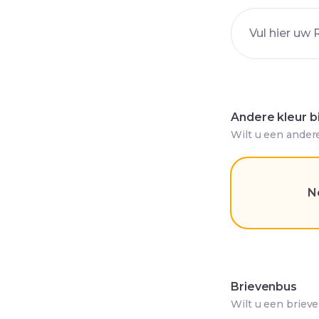
Andere kleur b
Wilt u een ander
N
Brievenbus
Wilt u een briev