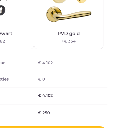
zwart
PVD gold
 82
+€ 354
eur
€ 4.102
ties
€ 0
€ 4.102
€
250