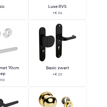
sic
Luxe RVS
+€ 54
 met 70cm
Basic zwart
eep
+€ 20
110