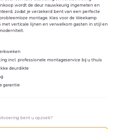
aankoop wordt de deur nauwkeurig ingemeten en
eerd, zodat je verzekerd bent van een perfecte
probleemloze montage. Kies voor de Weekamp
met verticale lijnen en verwelkom gasten in stijl en
moderniteit.
 werkweken
ing incl. professionele montageservice bij u thuis
ikke deurdikte
ng
ge garantie
uitvoering bent u opzoek?