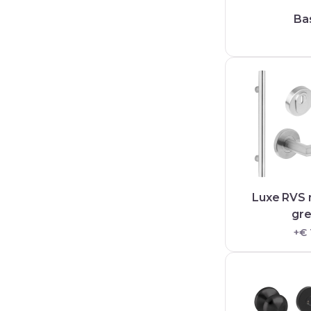
Ba
Luxe RVS
gr
+€ 