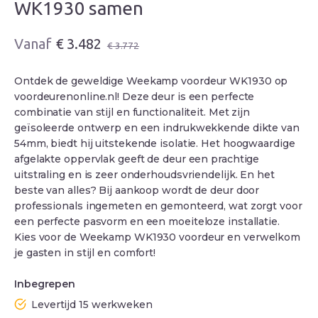
WK1930 samen
Oorspronkelijke
Huidige
€
3.482
€
3.772
prijs
prijs
was:
is:
Ontdek de geweldige Weekamp voordeur WK1930 op
€ 3.772.
€ 3.482.
voordeurenonline.nl! Deze deur is een perfecte
combinatie van stijl en functionaliteit. Met zijn
geïsoleerde ontwerp en een indrukwekkende dikte van
54mm, biedt hij uitstekende isolatie. Het hoogwaardige
afgelakte oppervlak geeft de deur een prachtige
uitstraling en is zeer onderhoudsvriendelijk. En het
beste van alles? Bij aankoop wordt de deur door
professionals ingemeten en gemonteerd, wat zorgt voor
een perfecte pasvorm en een moeiteloze installatie.
Kies voor de Weekamp WK1930 voordeur en verwelkom
je gasten in stijl en comfort!
Inbegrepen
Levertijd 15 werkweken