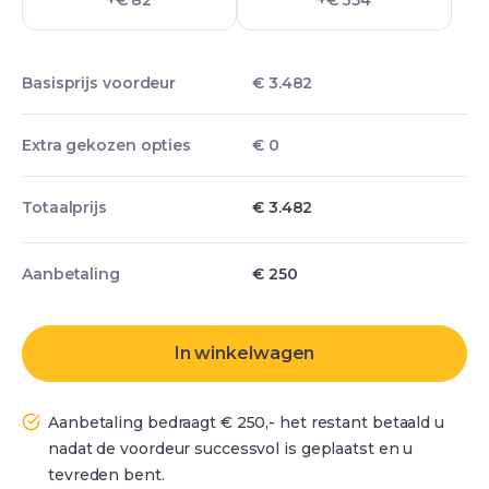
+€ 82
+€ 354
Basisprijs voordeur
€ 3.482
Extra gekozen opties
€ 0
Totaalprijs
€ 3.482
Aanbetaling
€
250
In winkelwagen
Aanbetaling bedraagt € 250,- het restant betaald u
nadat de voordeur successvol is geplaatst en u
tevreden bent.