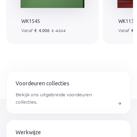
WK1545
WK1131
Oorspronkelijke prijs was: € 4.354.
Huidige prijs is: € 4.006.
Oorspr
Huidige
€
4.006
€
4
€
4.354
Voordeuren collecties
Bekijk ons uitgebreide voordeuren
collecties.
Werkwijze