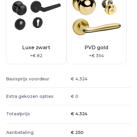
Luxe zwart
PVD gold
+€ 82
+€ 354
Basisprijs voordeur
€ 4.324
Extra gekozen opties
€ 0
Totaalprijs
€ 4.324
Aanbetaling
€
250