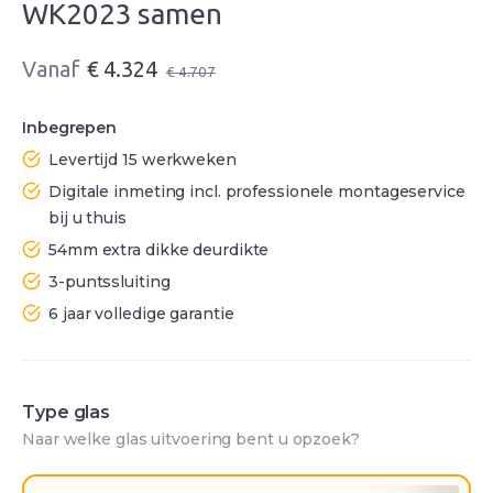
WK2023 samen
Oorspronkelijke
Huidige
€
4.324
€
4.707
prijs
prijs
was:
is:
Inbegrepen
€ 4.707.
€ 4.324.
Levertijd 15 werkweken
Digitale inmeting incl. professionele montageservice
bij u thuis
54mm extra dikke deurdikte
3-puntssluiting
6 jaar volledige garantie
Type glas
Naar welke glas uitvoering bent u opzoek?